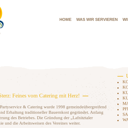
HOME
WAS WIR
HOME
WAS WIR SERVIEREN
WI
SERVIEREN
0
WIE SIE
BESTELLEN
WER WIR SIND
KO
SO SIEHT´S AUS
KO
KU
Sterz: Feines vom Catering mit Herz!
KONTAKT
KU
MA
n, Partyservice & Catering wurde 1998 gemeindeübergreifend
PF
nd Erhaltung traditioneller Bauernkost gegründet. Anfang
SA
ierung des Betriebes. Die Gründung der „Lafnitztaler
WA
ie und die Arbeitsweisen des Vereines weiter.